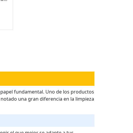
na
los
do
e 1
n papel fundamental. Uno de los productos
 notado una gran diferencia en la limpieza
egir el que mejor se adapte a tus