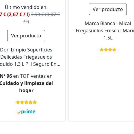
Último vendido en:
Ver producto
7 € (2,67 € / l)
3,99 € (3,07 €
/ l)
Marca Blanca - Mical
Fregasuelos Frescor Mari
Ver producto
1.5L
Don Limpio Superficies
Delicadas Friegasuelos
íquido 1.3 l. PH Seguro En
Superficies Delicadas
Nº 96
en TOP ventas en
Cuidado y limpieza del
hogar