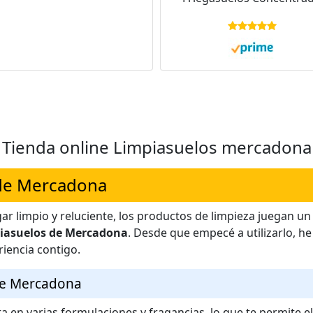
con Aroma Fresco - Elimi
Malos Olores - Limpiasue
con pH Neutro para To
Tipo de Suelos - Envase d
Litro
Tienda online Limpiasuelos mercadona
 de Mercadona
r limpio y reluciente, los productos de limpieza juegan u
iasuelos de Mercadona
. Desde que empecé a utilizarlo, he
riencia contigo.
 de Mercadona
a en varias formulaciones y fragancias, lo que te permite el