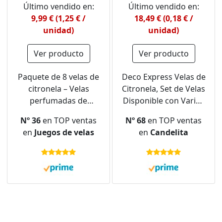
Último vendido en:
Último vendido en:
9,99 € (1,25 € /
18,49 € (0,18 € /
unidad)
unidad)
Ver producto
Ver producto
Paquete de 8 velas de
Deco Express Velas de
citronela – Velas
Citronela, Set de Velas
perfumadas de
Disponible con Varios
citronela de jardín al
Tiempos de Quemado
Nº 36
en TOP ventas
Nº 68
en TOP ventas
aire libre, 80-120 horas
(Amarillo 100/4 Horas)
en
Juegos de velas
en
Candelita
de combustión, cera
de soja natural, juegos
de velas de tarro
portátiles para el
hogar, patio