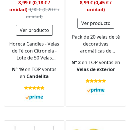
8,99 € (0,18 € /
8,99 € (0,45 € /
unidad)
9,90 € (0,20 € /
unidad)
unidad)
Ver producto
Ver producto
Pack de 20 velas de té
Horeca Candles - Velas
decorativas
de Té con Citronela -
aromáticas de
Lote de 50 Velas
citronela, repelente de
Nº 2
en TOP ventas en
Perfumadas -
mosquitos para jardín
Nº 19
en TOP ventas
Velas de exterior
Duración de
y terrazas
en
Candelita
Combustión 4 Horas -
Amarillas - Candelitas
Para Exteriores,
Balcón, Picnic,
Camping