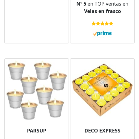
Nº 5
en TOP ventas en
antiolores,
Velas en frasco
ambientador esencia
para casa con aroma
afrutado - Megapack
12 unidades
PARSUP
DECO EXPRESS