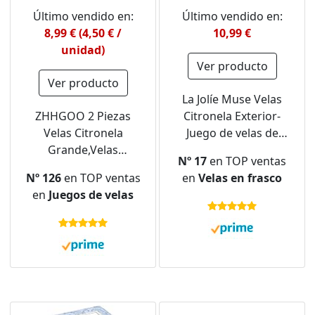
Último vendido en:
Último vendido en:
8,99 € (4,50 € /
10,99 €
unidad)
Ver producto
Ver producto
La Jolíe Muse Velas
ZHHGOO 2 Piezas
Citronela Exterior-
Velas Citronela
Juego de velas de
Grande,Velas
citronela, Velas
Nº 17
en TOP ventas
Aromáticas con Cera
Aromaticas en
Nº 126
en TOP ventas
en
Velas en frasco
de Soja Natural y
Interiores y Exteriores,
en
Juegos de velas
Aceite de
Lata, Camping, Jardín,
Citronela,Vela de
Regalo de Verano, 35-
Citronela per Exterior
45 Horas, 185g
Interior para
Jardín,Camping,Balcón
,Hogar,Picnic