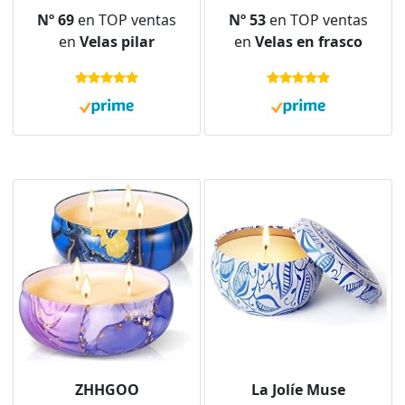
Cera 25h Duración -
Unidades - Tiempo de
Nº 69
en TOP ventas
Nº 53
en TOP ventas
Antimosquitos
Combustión 8 horas -
en
Velas pilar
en
Velas en frasco
Naturales, Ideal para
Velas para Exteriores -
Jardín, Terraza,
Cera Vegetal Natural -
Camping y Barbacoas,
Con Extractos
11 x 4.7 cm
Naturales - Sin Aceite
de Palma
ZHHGOO
La Jolíe Muse