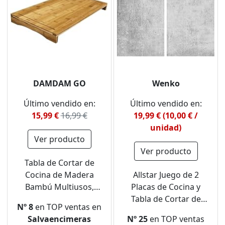
DAMDAM GO
Wenko
Último vendido en:
Último vendido en:
15,99 €
16,99 €
19,99 € (10,00 € /
unidad)
Ver producto
Ver producto
Tabla de Cortar de
Cocina de Madera
Allstar Juego de 2
Bambú Multiusos,
Placas de Cocina y
Cubre Vitrocerámica,
Tabla de Cortar de
Nº 8
en TOP ventas en
Función de Protector
Cristal, Silicona Vidrio
Salvaencimeras
Nº 25
en TOP ventas
de Vitrocerámica
Templado, Multicolor,