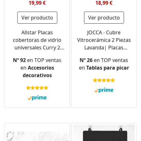
19,99 €
18,99 €
Ver producto
Ver producto
Allstar Placas
JOCCA - Cubre
cobertoras de vidrio
Vitrocerámica 2 Piezas
universales Curry 2
Lavanda| Placas
pzas - juego de dos
Cobertoras de Vidrio
Nº 92
en TOP ventas
Nº 26
en TOP ventas
piezas, cubiertas para
Universal| Protector
en
Accesorios
en
Tablas para picar
cocinas de
Placa Induccion
decorativos
vitrocerámica, Vidrio
Cocina| Protección
endurecido, 30 x 0.8 x
contra Salpicaduras|
52 cm, Multicolor
Tabla de Cortar de
Cristal Templado