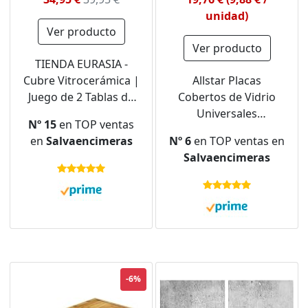
unidad)
Ver producto
Ver producto
TIENDA EURASIA -
Cubre Vitrocerámica |
Allstar Placas
Juego de 2 Tablas de
Cobertos de Vidrio
Cortar con Función de
Universales
Nº 15
en TOP ventas
Protector de
Transparente, Cubre
en
Salvaencimeras
Nº 6
en TOP ventas en
Vitrocerámica |
Vitrocerámica 2
Salvaencimeras
Medidas 56 x 54 x 4 cm
Piezas, Protector Placa
| Tablas Material
Induccion Cocina,
Bambú
Antisalpicaduras
Cocina, Utensilios de
Cocina, Resiste
Impactos, 30 x 52 cm
-6%