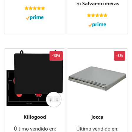
en
Salvaencimeras
30 x 0,8 x 52 cm
-13%
-8%
Killogood
Jocca
Último vendido en:
Último vendido en: