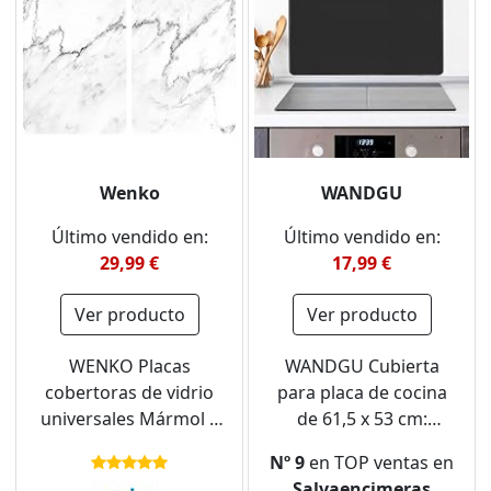
Wenko
WANDGU
Último vendido en:
Último vendido en:
29,99 €
17,99 €
Ver producto
Ver producto
WENKO Placas
WANDGU Cubierta
cobertoras de vidrio
para placa de cocina
universales Mármol 2
de 61,5 x 53 cm:
unidades Cubiertas de
cubierta de placa de
Nº 9
en TOP ventas en
cocina, juego de 2
inducción con 2
Salvaencimeras