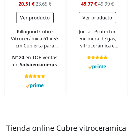
20,51 €
23,65 €
45,77 €
49,99 €
Ver producto
Ver producto
Killogood Cubre
Jocca - Protector
Vitrocerámica 61 x 53
encimera de gas,
cm Cubierta para
vitrocerámica e
cocina protección
inducción | Cubre
Nº 20
en TOP ventas
contra salpicaduras
Encimera Gas | 52.5 x
en
Salvaencimeras
Cubierta para placa
60.5 x 5.5cm | Acero
Induccion,
Inoxidable| Cubre
Vitrocerámica, Negro
Placa| Protector
cocina
Tienda online Cubre vitroceramica