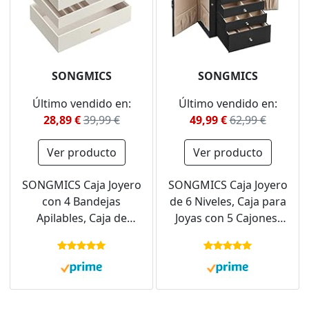
SONGMICS
SONGMICS
Último vendido en:
Último vendido en:
28,89 €
39,99 €
49,99 €
62,99 €
Ver producto
Ver producto
SONGMICS Caja Joyero
SONGMICS Caja Joyero
con 4 Bandejas
de 6 Niveles, Caja para
Apilables, Caja de
Joyas con 5 Cajones,
Joyas Grande, Tapa de
Gran Espacio, Interior
Cristal Transparente,
con Espejo, Cerradura,
17 x 28 x 18,3 cm, para
Almacenaje de Joyas,
Cajón de Tocador, Idea
Regalo para Seres
de Regalo, Blanco
Queridos, para