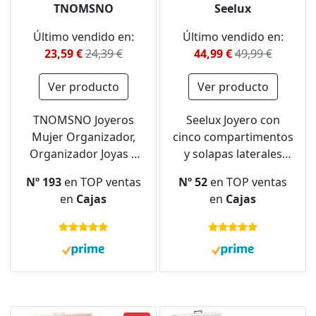
TNOMSNO
Seelux
Último vendido en:
Último vendido en:
23,59 €
24,39 €
44,99 €
49,99 €
Ver producto
Ver producto
TNOMSNO Joyeros
Seelux Joyero con
Mujer Organizador,
cinco compartimentos
Organizador Joyas 3
y solapas laterales
Niveles Caja Joyero
(blanco y dorado)
Nº 193
en TOP ventas
Nº 52
en TOP ventas
Organizador, Joyero
en
Cajas
en
Cajas
Mujer Joyeros Mujer
Organizador Grande
para Anillos,
Pendientes, Collares