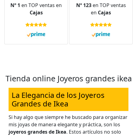
de Cuero PU,
Joyas con Ventana
Nº 1
en TOP ventas en
Nº 123
en TOP ventas
Organizador Joyas
Transparente para
Cajas
en
Cajas
para Pendientes,
Pulseras, Anillos,
Anillos, Aretes,
Collares, Blanco
Pulseras y Collares
Tienda online Joyeros grandes ikea
La Elegancia de los Joyeros
Grandes de Ikea
Si hay algo que siempre he buscado para organizar
mis joyas de manera elegante y práctica, son los
joyeros grandes de Ikea
. Estos artículos no solo