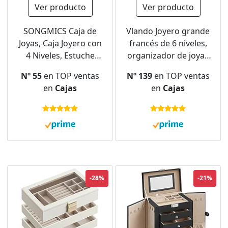
Ver producto
Ver producto
SONGMICS Caja de
Vlando Joyero grande
Joyas, Caja Joyero con
francés de 6 niveles,
4 Niveles, Estuche
organizador de joyas
para Joyería con Tapa
grande XXL con
Nº 55
en TOP ventas
Nº 139
en TOP ventas
de Cristal, 3 Cajones,
espejo, cajones,
en
Cajas
en
Cajas
para Gafas de Sol,
almacenamiento de
Joyas Grandes,
joyas para mujer,
Moderno, Negro
joyero para
Grafito y Dorado
pendientes, cadenas,
JBC161B02
relojes
-28%
-21%