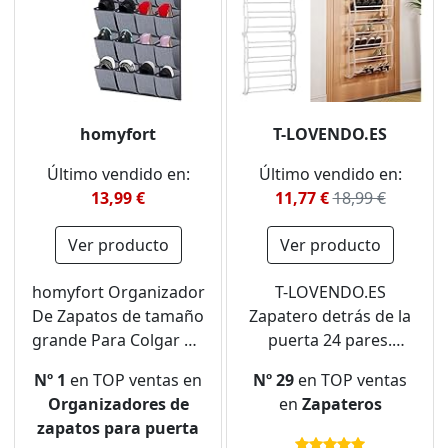
homyfort
T-LOVENDO.ES
Último vendido en:
Último vendido en:
13,99 €
11,77 €
18,99 €
Ver producto
Ver producto
homyfort Organizador
T-LOVENDO.ES
De Zapatos de tamaño
Zapatero detrás de la
grande Para Colgar De
puerta 24 pares.
La Puerta, Zapatero
Organizador de
Nº 1
en TOP ventas en
Nº 29
en TOP ventas
Bolsa de
zapatos y zapatillas.
Organizadores de
en
Zapateros
Almacenamiento
Zapatero colgante.
zapatos para puerta
Armario Colgante, 24
Plástico y metal