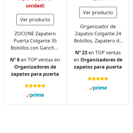
unidad)
Ver producto
Ver producto
Organizador de
ZOCONE Zapatero
Zapatos Colgante 24
Puerta Colgante 35
Bolsillos, Zapatero de
Bolsillos con Ganchos
Tela para Puertas con
Nº 23
en TOP ventas
y Bolsa de Zapatos,
Bolsillo Impermeable y
Nº 8
en TOP ventas en
en
Organizadores de
Colgante Organizador
3 Metal Ganchos,
Organizadores de
zapatos para puerta
Zapatos Puerta
Almacenamiento para
zapatos para puerta
Armarios Ahorra
Colgar en
Espacio Zapatero
Pared,Estante de
Colgante Shoe
Puerta para Cocina
Organizer para
Baño (Blanco)
Zapatos Toallas Ropa