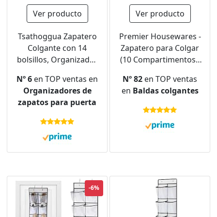
Ver producto
Ver producto
Tsathoggua Zapatero
Premier Housewares -
Colgante con 14
Zapatero para Colgar
bolsillos, Organizador
(10 Compartimentos),
de Zapatos de
Color Crema
Nº 6
en TOP ventas en
Nº 82
en TOP ventas
Tamaño, Organizador
Organizadores de
en
Baldas colgantes
Sobre la Puerta,
zapatos para puerta
Organizador Colgante
para Dormitorios y
Cuartos de Baño,
Ahorra Espacio
-6%