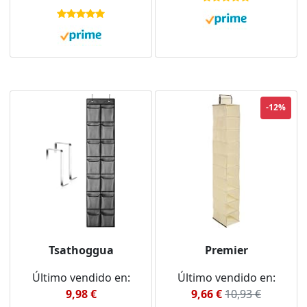
Bolsillos, con 4
Blanco.
Colgador, Gris Lino,
X3G12GP2
-12%
Tsathoggua
Premier
Último vendido en:
Último vendido en:
9,98 €
9,66 €
10,93 €