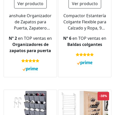
Ver producto
Ver producto
anshuke Organizador
Compactor Estantería
de Zapatos para
Colgante Flexible para
Puerta, Zapatero
Calzado y Ropa, 9
Colgante con 24
Compartimentos,
Nº 2
en TOP ventas en
Nº 6
en TOP ventas en
bolsillos,
Fijación con Velcro,
Organizadores de
Baldas colgantes
almacenamiento de
hasta 6kg, Negro,
zapatos para puerta
zapatos, organizador
Polipropileno, 15 x 30
colgante
x H. 128 cm, RAN6274,
multifuncional para
PEVA, 15x30x128 cm
dormitorio, sala de
estar baño
-38%