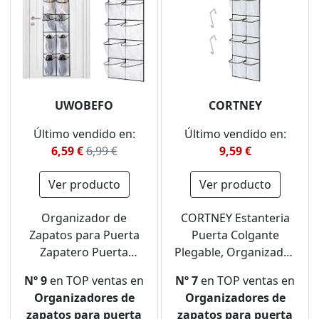
UWOBEFO
CORTNEY
Último vendido en:
Último vendido en:
6,59 €
6,99 €
9,59 €
Ver producto
Ver producto
Organizador de
CORTNEY Estanteria
Zapatos para Puerta
Puerta Colgante
Zapatero Puerta
Plegable, Organizador
Colgante Zapatero
de Zapatos para
Nº 9
en TOP ventas en
Nº 7
en TOP ventas en
Colgante Puerta
Colgante con 12
Organizadores de
Organizadores de
Organizador Zapatos
Bolsillos para Calzado,
zapatos para puerta
zapatos para puerta