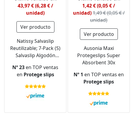
43,97 € (6,28 € /
1,42 € (0,05 € /
unidad)
unidad)
1,49 € (0,05 € /
unidad)
Ver producto
Ver producto
Natissy Salvaslip
Reutilizable; 7-Pack (S)
Ausonia Maxi
Salvaslip Algodón
Protegeslips Super
Orgánico HECHAS EN
Absorbent 30x
Nº 23
en TOP ventas
LA UE; Compresas
en
Protege slips
Nº 1
en TOP ventas en
Lavables Sanitarias sin
Protege slips
PUL; Salvaslip Tela
para el uso diario y
flujo blanco, NO para
menstruación