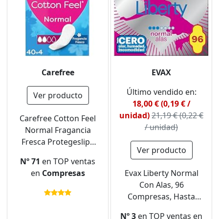
Carefree
EVAX
Último vendido en:
Ver producto
18,00 € (0,19 € /
unidad)
21,19 € (0,22 €
Carefree Cotton Feel
/ unidad)
Normal Fragancia
Fresca Protegeslips
Ver producto
(40 + 4 unidades),
Nº 71
en TOP ventas
protegeslips
en
Compresas
Evax Liberty Normal
absorbentes y
Con Alas, 96
transpirables sin
Compresas, Hasta
fragancia, protege
Cero Olor, Humedad e
slips para todo tipo de
Nº 3
en TOP ventas en