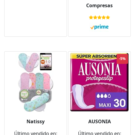
Incomodidad -
braguitas
Compresas
Formato Ahorro
-5%
Natissy
AUSONIA
Último vendido en:
Último vendido en: