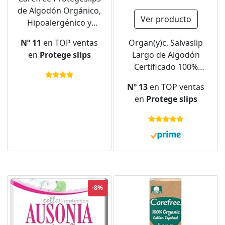
de Algodón Orgánico,
Ver producto
Hipoalergénico y
Transpirable, Normal,
Nº 11
en TOP ventas
Organ(y)c, Salvaslip
30uds
en
Protege slips
Largo de Algodón
Certificado 100%
Biológico - 1 paquete x
Nº 13
en TOP ventas
24 unidades
en
Protege slips
-8%