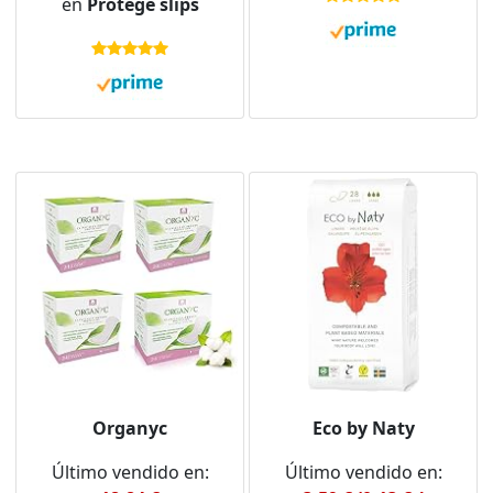
en
Protege slips
Formato Ahorro
protectores de
calzoncillos diarios sin
perfume y súper
absorbentes,
Organyc
Eco by Naty
Último vendido en:
Último vendido en: