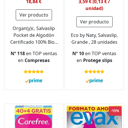
18,84 €
3,59 € (0,13 € /
unidad)
Ver producto
Ver producto
Organ(y)c, Salvaslip
Pocket de Algodón
Eco by Naty, Salvaslip,
Certificado 100% Bio -
Grande , 28 unidades
4 paquetes x 24
Nº 118
en TOP ventas
Nº 10
en TOP ventas
salvaslip (Total 96
en
Compresas
en
Protege slips
unidades)
-15%