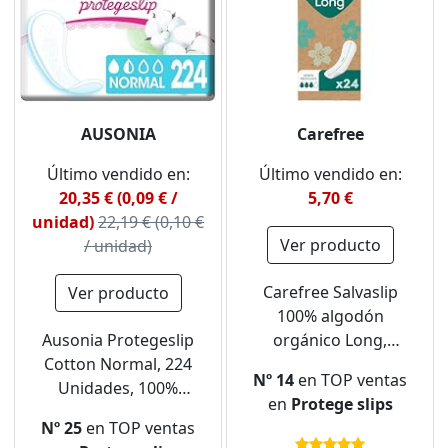
AUSONIA
Carefree
Último vendido en:
Último vendido en:
20,35 € (0,09 € /
5,70 €
unidad)
22,19 € (0,10 €
Ver producto
/ unidad)
Carefree Salvaslip
Ver producto
100% algodón
Ausonia Protegeslip
orgánico Long,
Cotton Normal, 224
Salvaslip algodón
Nº 14
en TOP ventas
Unidades, 100%
transpirable, Salva slip
en
Protege slips
Algodón Orgánico,
mujer extra largo para
Nº 25
en TOP ventas
Protección Segura -
pieles sensibles,