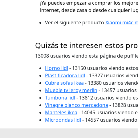
¡Ya puedes empezar a comprar los mejores
internet, desde casa o desde cualquier lu
Ver el siguiente producto
Xiaomi mi4c 
Quizás te interesen estos pr
13008 usuarios viendo esta página de puff 
Horno lidl
- 13150 usuarios viendo esto
Plastificadora lidl
- 13327 usuarios vien
Cubre sofas ikea
- 13380 usuarios vien
Mueble tv leroy merlin
- 13457 usuarios
Tumbona lidl
- 13812 usuarios viendo e
Vinagre blanco mercadona
- 13828 usua
Manteles ikea
- 14045 usuarios viendo 
Microondas lidl
- 14557 usuarios viendo