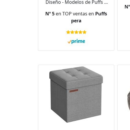
Diseño - Modelos de Puffs o
Nº
Bean Bag Chair Grandes con
Nº 5
en TOP ventas en
Puffs
Relleno Incluido para Adultos
pera
o Decoracion Habitacion
Juvenil Gris Oscuro