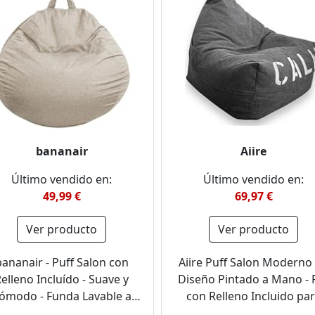
bananair
Aiire
Último vendido en:
Último vendido en:
49,99 €
69,97 €
Ver producto
Ver producto
bananair - Puff Salon con
Aiire Puff Salon Moderno
elleno Incluído - Suave y
Diseño Pintado a Mano - 
ómodo - Funda Lavable a
con Relleno Incluido pa
uina - Puff Pera Práctico y
Decoracion Habitacion Juv