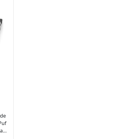
 de
Puf
ra
enil