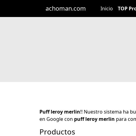
achoman.com
Inicio
TOP Pr
Puff leroy merlin
!! Nuestro sistema ha b
en Google con
puff leroy merlin
para com
Productos