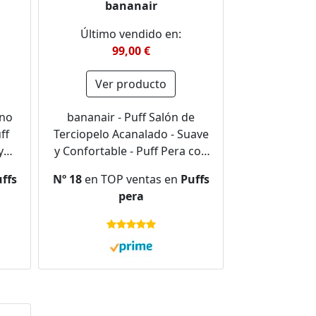
bananair
Último vendido en:
99,00 €
Ver producto
eno
bananair - Puff Salón de
ff
Terciopelo Acanalado - Suave
y
y Confortable - Puff Pera con
dón
Relleno de Espuma Incluido,
ffs
Nº 18
en TOP ventas en
Puffs
a
Óptimo Apoyo para la Espalda
pera
il,
- Bean Bag, Sofa Puff Gigante
(100 cm, Beige)