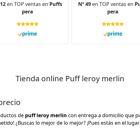
 12
en TOP ventas en
Puffs
Nº 49
en TOP ventas en
Pu
ácil de Transportar - Bean
- Bean Bag Chair Pequeñ
pera
pera
Bag Versátil, Puff Gamer,
Puffs Infantiles o Cojin 
Niños (80 x 70 cm, Beige)
Suelo Gris Oscuro
Tienda online Puff leroy merlin
precio
roductos de
puff leroy merlin
con entrega a domicilio que pue
metido! ¿Buscas lo mejor de lo mejor? ¡Pues estás en el luga