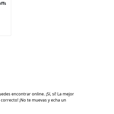
ffs
o,
de
des encontrar online. ¡Sí, sí! La mejor
r correcto! ¡No te muevas y echa un