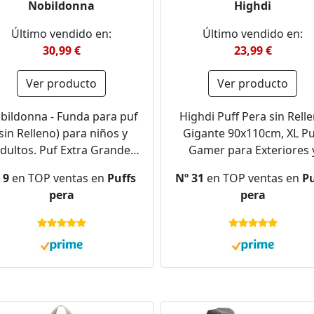
Nobildonna
Highdi
Último vendido en:
Último vendido en:
30,99 €
23,99 €
Ver producto
Ver producto
bildonna - Funda para puf
Highdi Puff Pera sin Rell
(sin Relleno) para niños y
Gigante 90x110cm, XL Pu
dultos. Puf Extra Grande
Gamer para Exteriores 
ara almacenar Peluches o
Salon Interiores, Polialgo
 9
en TOP ventas en
Puffs
Nº 31
en TOP ventas en
Pu
uma viscoelástica de Pana
Grande Bean Bags par
pera
pera
Suave de
Adultos o Decoracion Juven
Niños, Infantil