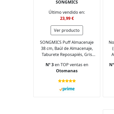
SONGMICS
Último vendido en:
23,99 €
Ver producto
SONGMICS Puff Almacenaje
No
38 cm, Baúl de Almacenaje,
Taburete Reposapiés, Gris
A
Ceniza LSF27G12
p
Nº 3
en TOP ventas en
Nº
Esp
Otomanas