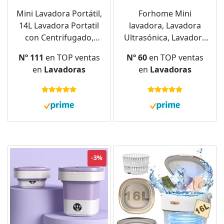
Mini Lavadora Portátil,
Forhome Mini
14L Lavadora Portatil
lavadora, Lavadora
con Centrifugado,
Ultrasónica, Lavadora
Lavadora de Camping
Portátil de Viaje para
Nº 111
en TOP ventas
Nº 60
en TOP ventas
Viaje, Mini Lavadora
el Hogar Pequeña
en
Lavadoras
en
Lavadoras
Portátil para Acampar,
Lavadora Turbo, Con
Viajar, Calcetines, Ropa
Fuente de
Interior de bebé
Alimentación USB,
verde(Súper limpio)
Para casa, viajes,
negocios, camping
-3%