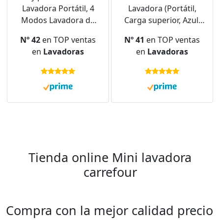
Lavadora Portátil, 4
Lavadora (Portátil,
Modos Lavadora de
Carga superior, Azul,
3.5L, con Secado En
Blanco, Giratorio,
Nº 42
en TOP ventas
Nº 41
en TOP ventas
Caliente,Montaje En
Arriba, 3 kg)
en
Lavadoras
en
Lavadoras
Pared Lavadora Todo
360x370x530 cm
En Uno,Lavadora
Pequeña para
Calcetines, Ropa
Interior
Tienda online Mini lavadora
carrefour
Compra con la mejor calidad precio