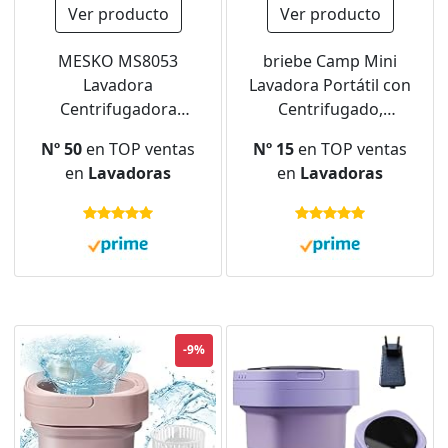
Ver producto
Ver producto
MESKO MS8053
briebe Camp Mini
Lavadora
Lavadora Portátil con
Centrifugadora
Centrifugado,
Portátil, 3Kg lavado
Camping, Capacidad
Nº 50
en TOP ventas
Nº 15
en TOP ventas
ropa, 1Kg
Ropa 3Kg, Ideal Viajes,
en
Lavadoras
en
Lavadoras
Centrifugado, perfecta
Caravanas Camper y
Camping, Caravanas y
Autocaravanas, Carga
autocaravanas
Superior, Bajo
Consumo Agua y
Energía, WM1111
-9%