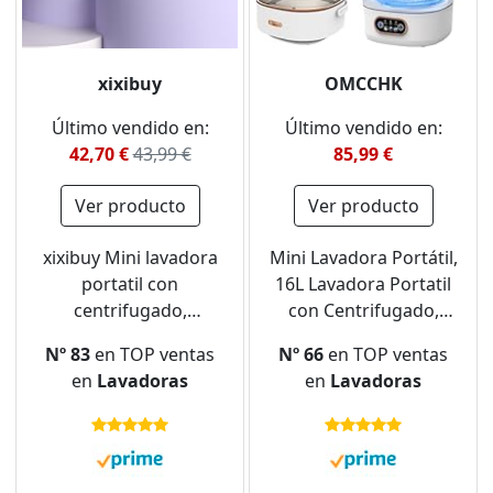
xixibuy
OMCCHK
Último vendido en:
Último vendido en:
42,70 €
43,99 €
85,99 €
Ver producto
Ver producto
xixibuy Mini lavadora
Mini Lavadora Portátil,
portatil con
16L Lavadora Portatil
centrifugado,
con Centrifugado,
Lavadora pequeña
Lavadora de Camping
Nº 83
en TOP ventas
Nº 66
en TOP ventas
para Ropa de Bebé,
Viaje, Mini Lavadora
en
Lavadoras
en
Lavadoras
Ropa Interior o
Portátil para Acampar,
Artículos Pequeños,
Viajar, Calcetines, Ropa
Dormitorio,
Interior de bebé
Camping(EU-plug)
verde(Súper limpio)