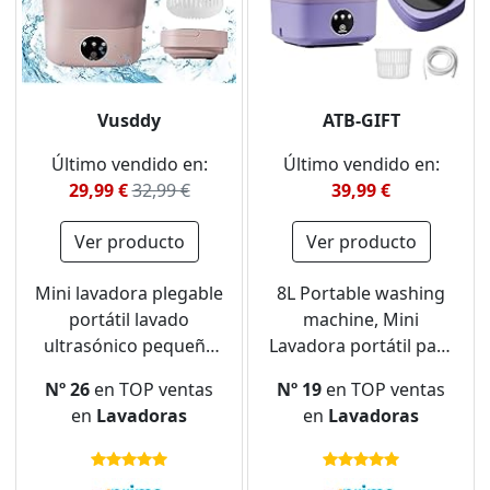
Vusddy
ATB-GIFT
Último vendido en:
Último vendido en:
29,99 €
32,99 €
39,99 €
Ver producto
Ver producto
Mini lavadora plegable
8L Portable washing
portátil lavado
machine, Mini
ultrasónico pequeña
Lavadora portátil para
lavadora de mano con
viajes, camping, mini
Nº 26
en TOP ventas
Nº 19
en TOP ventas
secadora y Blu-ray
lavadora portátil,
en
Lavadoras
en
Lavadoras
para camping, viajes,
lavadora(EU power)
caravanas,
dormitorios, 3 modos