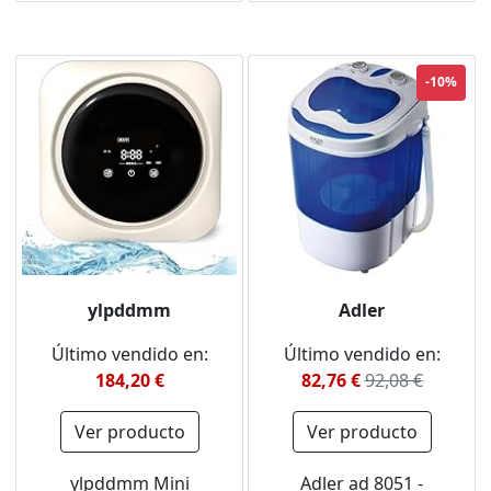
(12L-violeta)
-10%
ylpddmm
Adler
Último vendido en:
Último vendido en:
184,20 €
82,76 €
92,08 €
Ver producto
Ver producto
ylpddmm Mini
Adler ad 8051 -