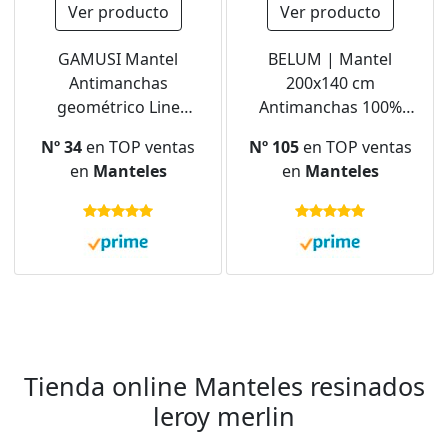
Ver producto
Ver producto
GAMUSI Mantel
BELUM | Mantel
Antimanchas
200x140 cm
geométrico Line
Antimanchas 100%
Antracita 140x240 cm
algodón resinado,
Nº 34
en TOP ventas
Nº 105
en TOP ventas
Mantel NO Hule,
en
Manteles
en
Manteles
Mantel Tacto algodón,
Mantel Impermeable,
Mantel Antimanchas
Repelente líquidos
Tienda online Manteles resinados
leroy merlin