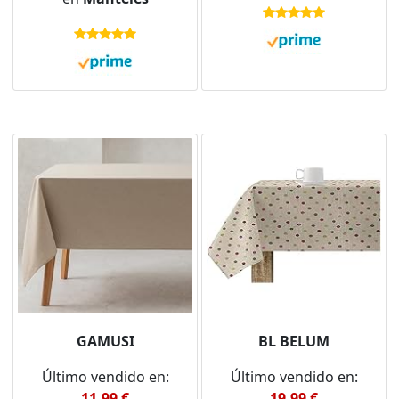
moderno - plastico -
para interior y exterior
- 110 cm x 140 cm
rectangular
GAMUSI
BL BELUM
Último vendido en:
Último vendido en:
11,99 €
19,99 €