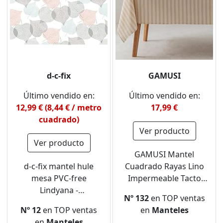
d-c-fix
GAMUSI
Último vendido en:
Último vendido en:
12,99 € (8,44 € / metro
17,99 €
cuadrado)
Ver producto
Ver producto
GAMUSI Mantel
d-c-fix mantel hule
Cuadrado Rayas Lino
mesa PVC-free
Impermeable Tacto
Lindyana -
Tela 100% algodón
Nº 132
en TOP ventas
antimanchas resinado
Lavable Interior y
Nº 12
en TOP ventas
en
Manteles
impermeable
Exterior 140x140 cm
en
Manteles