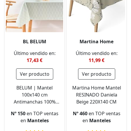
BL BELUM
Martina Home
Último vendido en:
Último vendido en:
17,43 €
11,99 €
Ver producto
Ver producto
BELUM | Mantel
Martina Home Mantel
100x140 cm
RESINADO Daniela
Antimanchas 100%
Beige 220X140 CM
algodón resinado,
Nº 150
en TOP ventas
Nº 460
en TOP ventas
Mantel NO Hule,
en
Manteles
en
Manteles
Mantel Tacto algodón,
Mantel Impermeable,