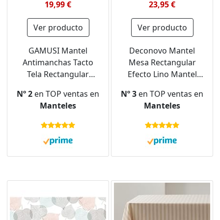
19,99 €
23,95 €
Ver producto
Ver producto
GAMUSI Mantel
Deconovo Mantel
Antimanchas Tacto
Mesa Rectangular
Tela Rectangular
Efecto Lino Mantel
Cuadro Vichy, algodón
Antimanchas
Nº 2
en TOP ventas en
Nº 3
en TOP ventas en
Impermeable, 140x200
Decorativo para Casa
Manteles
Manteles
cm Color Gris Claro
Comedor Cocina 140 x
240 cm Color Lino