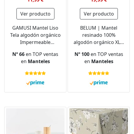
Ver producto
Ver producto
GAMUSI Mantel Liso
BELUM | Mantel
Tela algodón orgánico
resinado 100%
Impermeable
algodón orgánico XL |
Antimanchas
Mantel resinado
Nº 66
en TOP ventas
Nº 100
en TOP ventas
Rectangular Color
Antimanchas | Mantel
en
Manteles
en
Manteles
Piedra 140x100 cm
Grande para Mesa
Rectangular| Mantel
NO Hule (100X140)