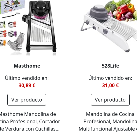
Masthome
528Life
Último vendido en:
Último vendido en:
30,89 €
31,00 €
Ver producto
Ver producto
Masthome Mandolina de
Mandolina de Cocina
cina Profesional, Cortador
Profesional, Mandolin
de Verdura con Cuchillas
Multifuncional Ajustable
ladas, Inoxidable Ajustable,
acero inoxidable, Cortado