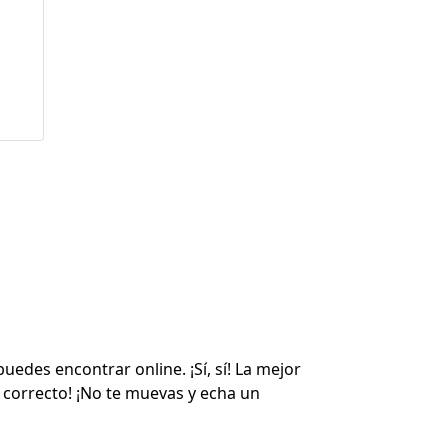
n
ador
a,
uedes encontrar online. ¡Sí, sí! La mejor
r correcto! ¡No te muevas y echa un