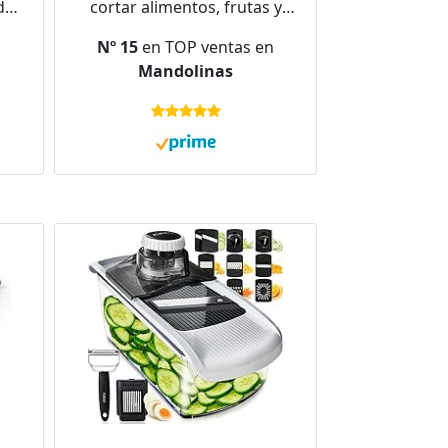
dor
cortar alimentos, frutas y
la -
verduras. Rebanadora de
Nº 15
en TOP ventas en
o -
Grado profesional para corte
Mandolinas
 6-
juliana. Con guantes a prueba
de corte