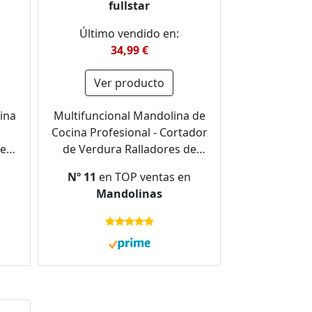
fullstar
Último vendido en:
34,99 €
Ver producto
ina
Multifuncional Mandolina de
Cocina Profesional - Cortador
cero
de Verdura Ralladores de
Cocina - Cortador de Patatas
n
Nº 11
en TOP ventas en
Tomates Pepinos Queso
Mandolinas
Frutas (11-en-1 - Blanco)