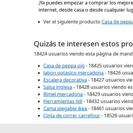
¡Ya puedes empezar a comprar los mejores
internet, desde casa o desde cualquier lu
Ver el siguiente producto
Casa de pepp
Quizás te interesen estos pr
18424 usuarios viendo esta página de mand
Casa de peppa pig
- 18425 usuarios vie
Jabon potasico mercadona
- 18426 usua
Escalera decorativa
- 18427 usuarios vi
Salsa inglesa
- 18428 usuarios viendo e
Rimel mercadona
- 18429 usuarios vien
Herramientas lidl
- 18432 usuarios vien
Cama plegable ikea
- 18461 usuarios vi
Cinta de correr carrefour
- 18526 usuar