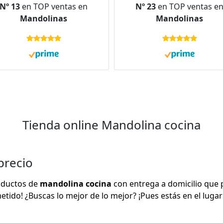
Nº 13
en TOP ventas en
Nº 23
en TOP ventas e
andolinas para Verduras,
Verduras manual con
Mandolinas
Mandolinas
Cebollas - con Guantes a
Protección de Mano, Rall
eba de Cortes y Cepillo de
de Verduras, Corte Julian
Limpieza
Corte Gofre
Tienda online Mandolina cocina
precio
roductos de
mandolina cocina
con entrega a domicilio que p
metido! ¿Buscas lo mejor de lo mejor? ¡Pues estás en el luga