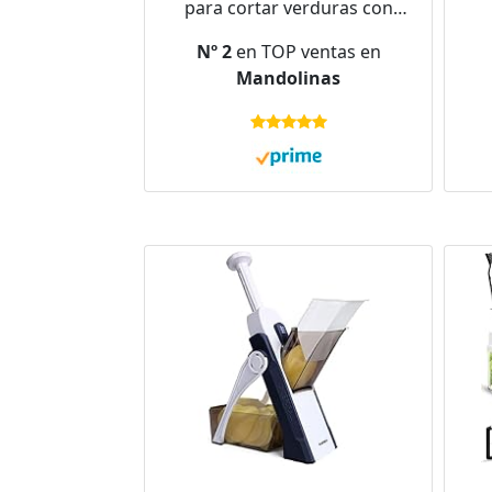
para cortar verduras con
Protector de Dedos, polímero
V
Nº 2
en TOP ventas en
y acero inoxidable, colores
Seg
Mandolinas
Blanco y Negro, 32x12, 5cm, 1
I
ud
Cor