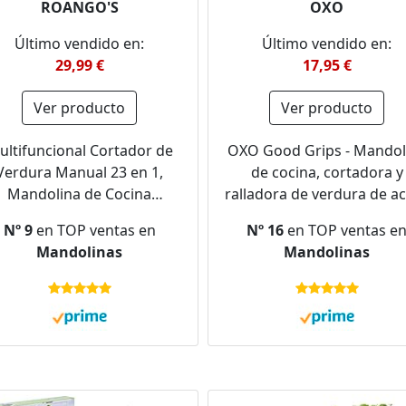
ROANGO'S
OXO
Último vendido en:
Último vendido en:
29,99 €
17,95 €
Ver producto
Ver producto
ultifuncional Cortador de
OXO Good Grips - Mandol
Verdura Manual 23 en 1,
de cocina, cortadora y
Mandolina de Cocina
ralladora de verdura de a
Profesional, Picador de
inoxidable
Nº 9
en TOP ventas en
Nº 16
en TOP ventas e
erduras, Espiralizador de
Mandolinas
Mandolinas
Patata, Rallador Cebolla,
hillas de Acero Inoxidable,
Utensilios de Cocina.