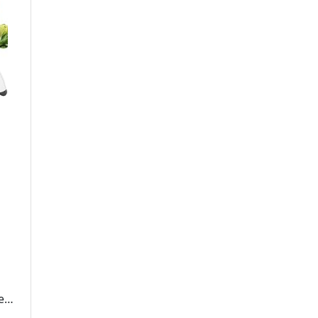
a
 en
r de