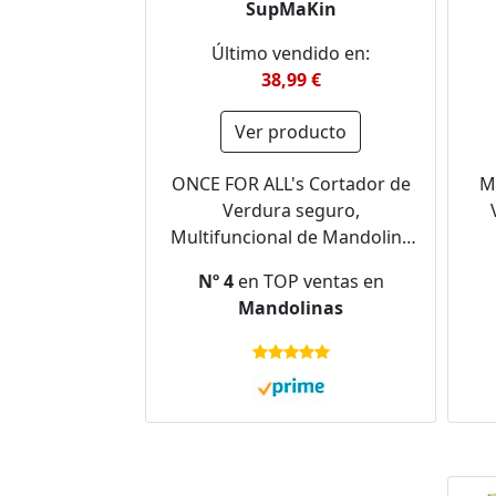
SupMaKin
Último vendido en:
38,99 €
Ver producto
ONCE FOR ALL's Cortador de
M
Verdura seguro,
Multifuncional de Mandolina
de Cocina Manual, Cuchillas
Nº 4
en TOP ventas en
de acero construidas,
V
Mandolinas
Artefacto de picar cocina para
patata, Para el Chef y el Hogar
Cuc