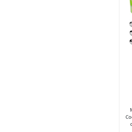
Co
Afi