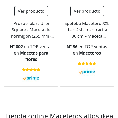
Ver producto
Ver producto
Prosperplast Urbi
Spetebo Macetero XXL
Square - Maceta de
de plástico antracita
hormigón (265 mm),
80 cm – Maceta
diseño de hormigón 2
rectangular –
Nº 802
en TOP ventas
Nº 86
en TOP ventas
en 1, Incluye Maceta
Macetero para plantas
en
Macetas para
en
Maceteros
de plástico
flores
Rectangular
Tienda online Maceteros altos ikea