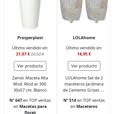
Prosperplast
LOLAhome
Último vendido en:
Último vendido en:
21,07 €
22,52 €
14,95 €
Ver producto
Ver producto
Zanvic Maceta Alta
LOLAhome Set de 2
Mod. Mod ar 300.
maceteros Jardinera
30x57 cm. Blanco
de Cemento Grises de
Ø 14x19 cm
Nº 647
en TOP ventas
Nº 514
en TOP ventas
en
Macetas para
en
Maceteros
flores