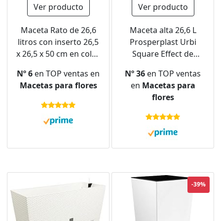
Ver producto
Ver producto
Maceta Rato de 26,6
Maceta alta 26,6 L
litros con inserto 26,5
Prosperplast Urbi
x 26,5 x 50 cm en color
Square Effect de
antracita
plástico CON depósito
Nº 6
en TOP ventas en
Nº 36
en TOP ventas
en color Antracita, 50
Macetas para flores
en
Macetas para
(alto) x 26,5 (ancho) x
flores
26,5 (profundo) cms
-39%