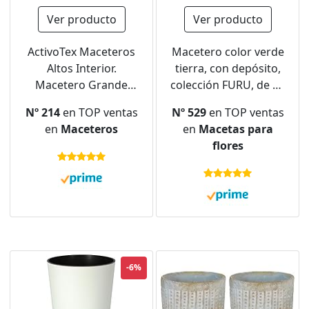
Ver producto
Ver producto
ActivoTex Maceteros
Macetero color verde
Altos Interior.
tierra, con depósito,
Macetero Grande
colección FURU, de 25
Interior Maceta Alta
x 25 x 48 cm,
Nº 214
en TOP ventas
Nº 529
en TOP ventas
Exterior y Terraza. 30
capacidad de 7,5 L.
en
Maceteros
en
Macetas para
cm (2 uds) Maceteros
flores
Decorativos de
Plastico Jardinera Alta
Maceteros Largos y
Estrechos
-6%