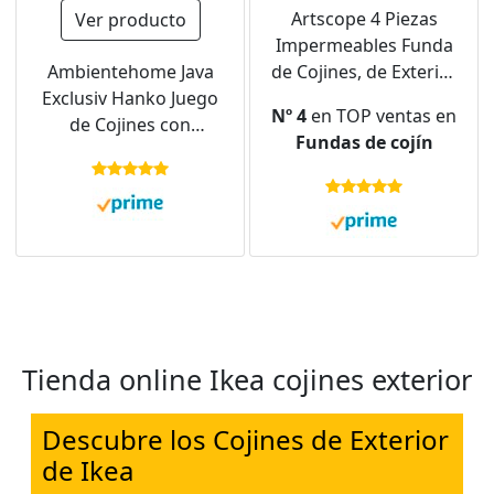
Artscope 4 Piezas
Ver producto
Impermeables Funda
Ambientehome Java
de Cojines, de Exterior
Exclusiv Hanko Juego
Funda de Almohada
Nº 4
en TOP ventas en
de Cojines con
Cuadrado para Patio
Fundas de cojín
respaldo para silla,
Balcón Jardín Sofá
50% algodón, 50%
Oficina Hogar
poliéster, Gris, 50 x 98
Decorativas 45x45cm,
x 8 cm, 2 unidades
Hoja Verde 04
Tienda online Ikea cojines exterior
Descubre los Cojines de Exterior
de Ikea