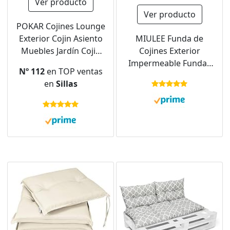
Ver producto
Ver producto
POKAR Cojines Lounge
Exterior Cojin Asiento
MIULEE Funda de
Muebles Jardín Cojin
Cojines Exterior
para Silla, Set de 2 (1x
Impermeable Fundas
Nº 112
en TOP ventas
Cojin Asiento 50x50x5
de Almohada Sofa
en
Sillas
cm + 1x Respaldo
Decorativo Patrón de
50x40x15 cm), Beige
Hoja Duradero
Cremallera Oculta
para Silla Cama 30x50
cm 2 Piezas Amarillo
Verde