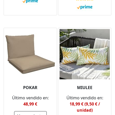
Beige)
y Restaurante, Color
Verde Aguacate,
Fabricado en España
POKAR
MIULEE
Último vendido en:
Último vendido en:
48,99 €
18,99 € (9,50 € /
unidad)