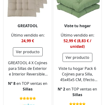
GREATOOL
Viste tu hogar
Último vendido en:
Último vendido en:
24,99 €
52,99 € (8,83 € /
unidad)
Ver producto
Ver producto
GREATOOL 4 X Cojines
para Sillas de Exterior
Viste tu hogar Pack 6
e Interior Reversibles
Cojines para Silla,
40 x 40 x 5cm, Cojines
45x45x5 CM, Efecto
Nº 8
en TOP ventas en
de Silla Asiento
Tridimensional,
Sillas
Nº 2
en TOP ventas en
Tumbonas Patio
Relleno de 100%
Sillas
Terraza Exterior
Poliéster, Ideal para
Acolchado (Pack 4,
Comedor, Terraza, Sala