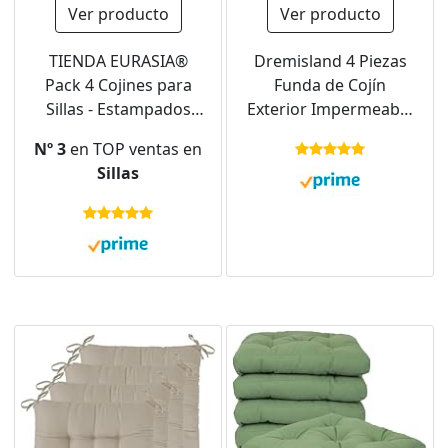
Ver producto
Ver producto
TIENDA EURASIA®
Dremisland 4 Piezas
Pack 4 Cojines para
Funda de Cojín
Sillas - Estampados
Exterior Impermeable
Lisos con 2 Cintas de
Lino Estampado Floral
Nº 3
en TOP ventas en
Sujeción - Ideal para
Fundas de Almohada
Sillas
Interiores y Exteriores
Decorativa Boho Cojín
- 40 x 40 x 3 cm
Cubierta para
(Crudo)
Habitacion Patio Jardín
Balcón Sofá, 45x45cm