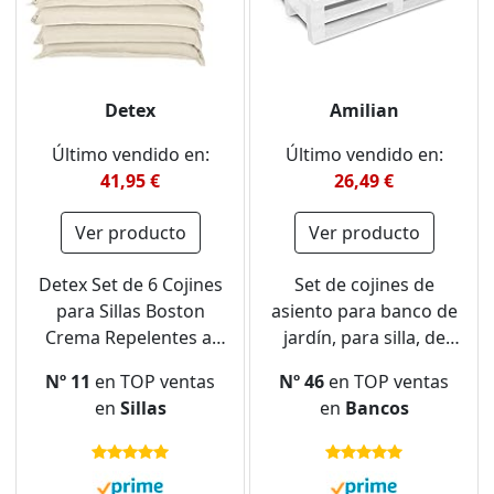
Detex
Amilian
Último vendido en:
Último vendido en:
41,95 €
26,49 €
Ver producto
Ver producto
Detex Set de 6 Cojines
Set de cojines de
para Sillas Boston
asiento para banco de
Crema Repelentes al
jardín, para silla, de
Agua Cojín de Asiento
respaldo, para
Nº 11
en TOP ventas
Nº 46
en TOP ventas
Exterior Lavables
europalés 60 x 120 cm
en
Sillas
en
Bancos
+ 2 x 40 x 60 cm 03