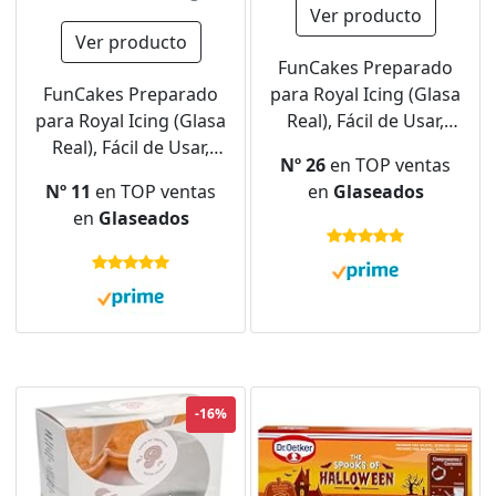
Ver producto
Ver producto
FunCakes Preparado
FunCakes Preparado
para Royal Icing (Glasa
para Royal Icing (Glasa
Real), Fácil de Usar,
Real), Fácil de Usar,
para la Decoración de
Nº 26
en TOP ventas
para la Decoración de
Tartas y Galletas,
Nº 11
en TOP ventas
en
Glaseados
Tartas y Galletas,
Bonito Glaseado, Solo
en
Glaseados
Bonito Glaseado, Solo
Añadir Agua, Halal.
Añadir Agua, Halal.
450 G. 450 g
900 G. 900 g
-16%