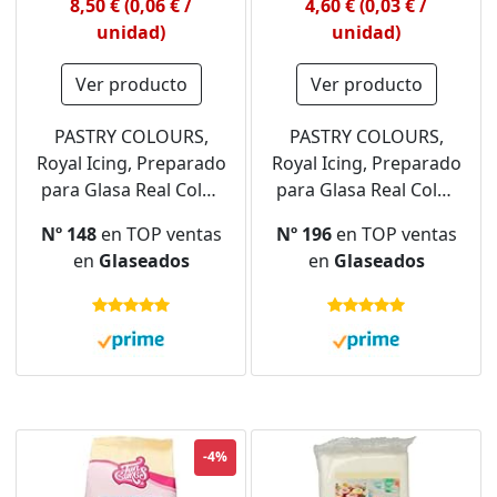
8,50 € (0,06 € /
4,60 € (0,03 € /
unidad)
unidad)
Ver producto
Ver producto
PASTRY COLOURS,
PASTRY COLOURS,
Royal Icing, Preparado
Royal Icing, Preparado
para Glasa Real Color
para Glasa Real Color
Rojo, Perfecta para
Amarillo, Perfecta
Nº 148
en TOP ventas
Nº 196
en TOP ventas
Decorar Galletas y
para Decorar Galletas
en
Glaseados
en
Glaseados
Pasteles, Ideal para
y Pasteles, Ideal para
Delineado de Galletas,
Delineado de Galletas,
Elige la Consistencia,
Elige la Consistencia,
150 Gramos
150 Gramos
-4%