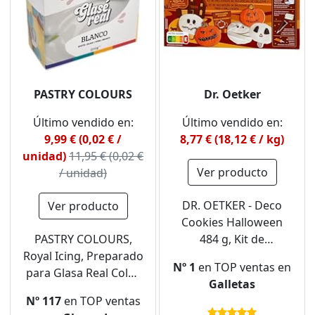
PASTRY COLOURS
Dr. Oetker
Último vendido en:
Último vendido en:
9,99 € (0,02 € /
8,77 € (18,12 € / kg)
unidad)
11,95 € (0,02 €
Ver producto
/ unidad)
DR. OETKER - Deco
Ver producto
Cookies Halloween
PASTRY COLOURS,
484 g, Kit de
Royal Icing, Preparado
Repostería, Preparado
Nº 1
en TOP ventas en
para Glasa Real Color
de Galletas de
Galletas
Blanco, Perfecta para
Mantequilla,
Nº 117
en TOP ventas
Decorar Galletas y
Decoración para