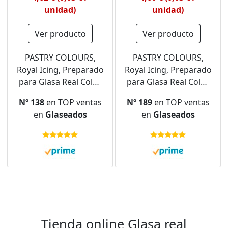
unidad)
unidad)
Ver producto
Ver producto
PASTRY COLOURS,
PASTRY COLOURS,
Royal Icing, Preparado
Royal Icing, Preparado
para Glasa Real Color
para Glasa Real Color
Negro, Perfecta para
Lila, Lavanda, Perfecta
Nº 138
en TOP ventas
Nº 189
en TOP ventas
Decorar Galletas y
para Decorar Galletas
en
Glaseados
en
Glaseados
Pasteles, Ideal para
y Pasteles, Ideal para
Delineado de Galletas,
Delineado de Galletas,
Elige la Consistencia,
Elige la Consistencia,
150 Gramos
150 Gramos
Tienda online Glasa real