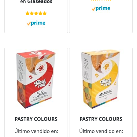
en
Glaseados
Pasteles, Ideal para
Halloween, Incluye
Delineado de Galletas,
Lápices Pasteleros de
Elige la Consistencia,
Colores, Fácil de Usar
500 Gramos
PASTRY COLOURS
PASTRY COLOURS
Último vendido en:
Último vendido en: