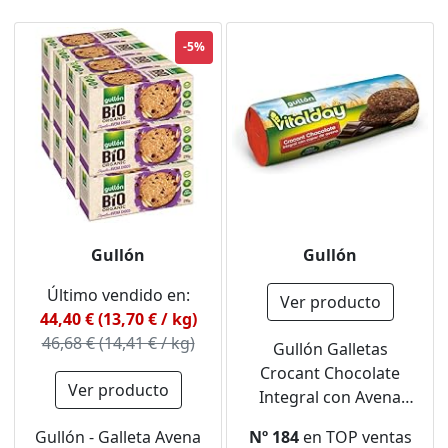
-5%
Gullón
Gullón
Último vendido en:
Ver producto
44,40 € (13,70 € / kg)
46,68 € (14,41 € / kg)
Gullón Galletas
Crocant Chocolate
Ver producto
Integral con Avena
Vitalday, 280g
Gullón - Galleta Avena
Nº 184
en TOP ventas