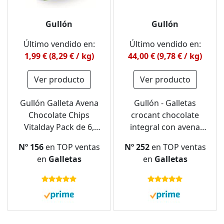
Gullón
Gullón
Último vendido en:
Último vendido en:
1,99 € (8,29 € / kg)
44,00 € (9,78 € / kg)
Ver producto
Ver producto
Gullón Galleta Avena
Gullón - Galletas
Chocolate Chips
crocant chocolate
Vitalday Pack de 6,
integral con avena
240g
Vitalday, 4.500 g, Pack
Nº 156
en TOP ventas
Nº 252
en TOP ventas
de 16
en
Galletas
en
Galletas