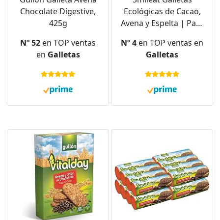
Chocolate Digestive,
Ecológicas de Cacao,
425g
Avena y Espelta | Para
Bebés desde 10 Meses
Nº 52
en TOP ventas
Nº 4
en TOP ventas en
| Horneadas con
en
Galletas
Galletas
Ingredientes
Naturales | Snack o
Merienda Sana | Sin
Aceite de Palma, 220g