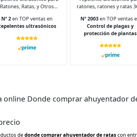
Ratones, Ratas, y Otros
ratones, ratones y ratas 3
edores I Efectivo I Alcance
con luz LED repelente
Nº 2
en TOP ventas en
Nº 2003
en TOP ventas 
e 40 m² I Ahuyentador de
ultrasónico disuasores p
epelentes ultrasónicos
Control de plagas y
oedores con Ultrasonido
ratones roedores parási
protección de plantas
tra Ratones I Ahuyentador
ratas, arañas, polillas y
de Ratas
hormigas
a online Donde comprar ahuyentador de
precio
roductos de
donde comprar ahuyentador de ratas
con entr