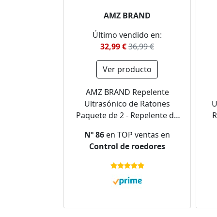
AMZ BRAND
Último vendido en:
32,99 €
36,99 €
Ver producto
AMZ BRAND Repelente
Ultrasónico de Ratones
U
Paquete de 2 - Repelente de
R
Ratones - 4 Modos de
Nº 86
en TOP ventas en
Funcionamiento - Modo
Control de roedores
Silencioso - No Tóxico - Eficaz
A
contra Ratones y Ratones -
Sin Radiación
R