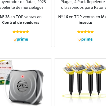
uyentador de Ratas, 2025
Plagas, 4 Pack Repelente
epelente de murciélagos,
ultrasonidos para Ratone
Ardilla y cucaracha
Electrónico Repelente
Nº 38
en TOP ventas en
Nº 16
en TOP ventas en
Mu
ultrasónica, Repelente
Mosquitos para Anti Rato
Control de roedores
insecto
ltrasónico para Ratones
Moscas, Roedores, Insect
Cucarachas antiplagas
Arañas
enchufables