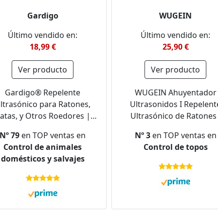
Gardigo
WUGEIN
Último vendido en:
Último vendido en:
18,99 €
25,90 €
Ver producto
Ver producto
Gardigo® Repelente
WUGEIN Ahuyentador
ltrasónico para Ratones,
Ultrasonidos I Repelent
atas, y Otros Roedores |
Ultrasónico de Ratones 
Efectivo y Fácil de Usar |
Repelente para Topos c
Nº 79
en TOP ventas en
Nº 3
en TOP ventas en
Alcance de 40 m² |
vibración Ultrasónica I
Control de animales
Control de topos
huyentador de Roedores
Protección contra Plaga
domésticos y salvajes
con Ultrasonido contra
Eliminar Topos de l Huert
atones | Ahuyentador de
Jardín, etc, Anti Topos
Ratas