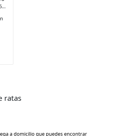
60°
en
ara
tos
 ratas
ega a domicilio que puedes encontrar