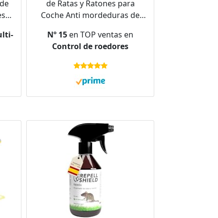
 de
de Ratas y Ratones para
s,
Coche Anti mordeduras de
roedores para la protección
lti-
Nº 15
en TOP ventas en
nes,
de Cables eléctricos Cuadro
Control de roedores
os,
eléctricos automoviles
aislantes Aerosol 1X500ml
Scare Rat