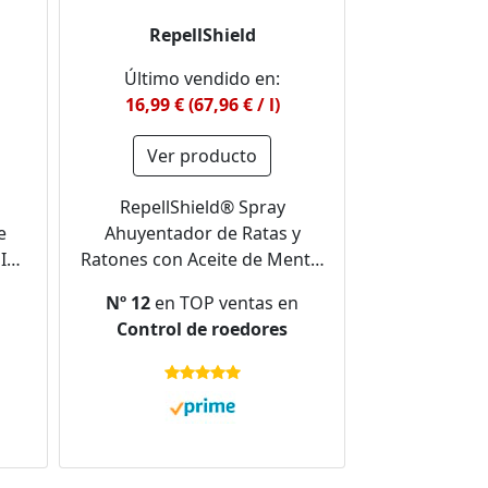
RepellShield
Último vendido en:
16,99 € (67,96 € / l)
Ver producto
RepellShield® Spray
e
Ahuyentador de Ratas y
I
Ratones con Aceite de Menta,
on
250ml - No Mancha - Spray
Nº 12
en TOP ventas en
Repelente Ratones para
Control de roedores
s
Exterior e Interior -
o,
Alternativa Inofensiva a
Trampa y Veneno para Ratas