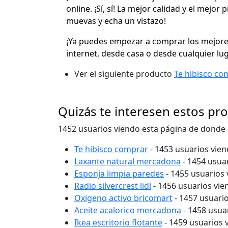
online. ¡Sí, sí! La mejor calidad y el mejo
muevas y echa un vistazo!
¡Ya puedes empezar a comprar los mejores
internet, desde casa o desde cualquier lu
Ver el siguiente producto
Te hibisco co
Quizás te interesen estos pr
1452 usuarios viendo esta página de donde
Te hibisco comprar
- 1453 usuarios vie
Laxante natural mercadona
- 1454 usua
Esponja limpia paredes
- 1455 usuarios
Radio silvercrest lidl
- 1456 usuarios vi
Oxigeno activo bricomart
- 1457 usuari
Aceite acalorico mercadona
- 1458 usua
Ikea escritorio flotante
- 1459 usuarios 