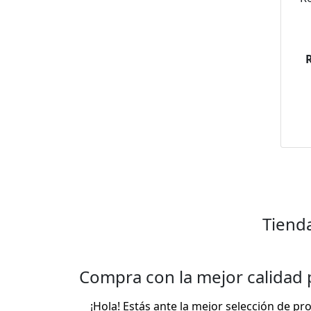
Ro
d
R
R
con
Tiend
Compra con la mejor calidad 
¡Hola! Estás ante la mejor selección de p