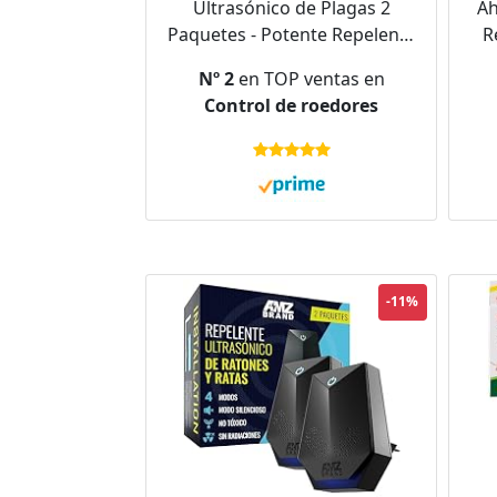
Ultrasónico de Plagas 2
Ah
Paquetes - Potente Repelente
R
de Ratones - 3 Modos de
Nº 2
en TOP ventas en
Trabajo - Amplio Rango de
Control de roedores
Frecuencia - Ideal para
u
Ratones, Ratas, Mosquitos,
Cucarachas, Polillas
-11%