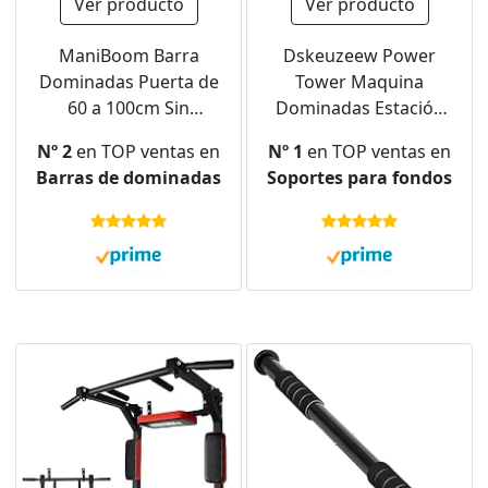
Ver producto
Ver producto
ManiBoom Barra
Dskeuzeew Power
Dominadas Puerta de
Tower Maquina
60 a 100cm Sin
Dominadas Estación
Tornillos Carga 100kg -
de Fondos Estación
Nº 2
en TOP ventas en
Nº 1
en TOP ventas en
Pull Up Bar para
Barra de Dominadas
Barras de dominadas
Soportes para fondos
Colgarse Ajuste
Multifuncional Dip
FUERTE y Agarre
Station para Gimnasio
Ergonomico- Barra
en casa Max 150 kg
Abdominales
PLEGABLE Calistenia y
Ejercicios en Casa