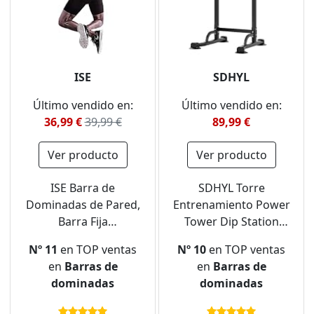
ISE
SDHYL
Último vendido en:
Último vendido en:
36,99 €
39,99 €
89,99 €
Ver producto
Ver producto
ISE Barra de
SDHYL Torre
Dominadas de Pared,
Entrenamiento Power
Barra Fija
Tower Dip Station
Multifuncional para
Barra de Dominadas
Nº 11
en TOP ventas
Nº 10
en TOP ventas
Flexiones, Barra
para Gimnasio en
en
Barras de
en
Barras de
Dominadas Pared TRX
Casa Estación de
dominadas
dominadas
entrenamiento en
Fondos Pull Up
casa, Pull Up Bar
Dominadas