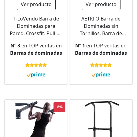
Ver producto
Ver producto
T-LoVendo Barra de
AETKFO Barra de
Dominadas para
Dominadas sin
Pared. Crossfit. Pull-up
Tornillos, Barra de
bar. Con Tornillos
Ejercicio para Pared,
Nº 3
en TOP ventas en
Nº 1
en TOP ventas en
incluidos. Soporta
Ajustable 72cm -
Barras de dominadas
Barras de dominadas
hasta 140kg. Gimnasio
110cm, hasta 200 kg,
en Casa. Ejercicios
Barra de
para biceps, espalda,
Entrenamiento para
dorsales, hombros.
Puerta Bloqueo Auto
Negra. Calidad.
para Gimnasio en
Casa Entrenamiento
Físico
-8%