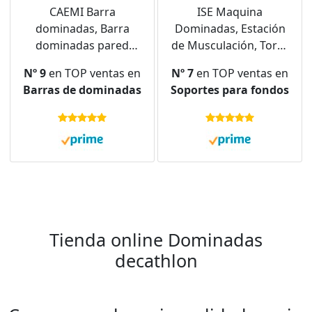
CAEMI Barra
ISE Maquina
dominadas, Barra
Dominadas, Estación
dominadas pared
de Musculación, Torre
ajustable, 72-110 cm,
de Gimnasio
Nº 9
en TOP ventas en
Nº 7
en TOP ventas en
hasta 200 kg, Barra de
Entrenamiento
Barras de dominadas
Soportes para fondos
dominadas puerta sin
Multifuncional,
tornillos, Pull up bar
Multiestación con
dominadas en casa
Barra de Dominadas
con bandas elásticas y
Fitness, Power Tower
ebook de
de Pull-up, Ejercicio
entrenamiento
Fuerza Gimnasia
Tienda online Dominadas
decathlon