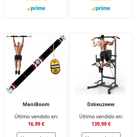
tubos de acero,
Entrenamiento de
Dominadas En Casa
Fuerza Abdominal
Flexiones Altura
Ajustable
ManiBoom
Dskeuzeew
Último vendido en:
Último vendido en:
16,99 €
139,99 €