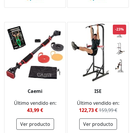
Gimnasio en el Hogar
Unisex, Negro, 2-Way
Interiores OT126…
-23%
Caemi
ISE
Último vendido en:
Último vendido en:
43,99 €
122,73 €
159,99 €
Ver producto
Ver producto