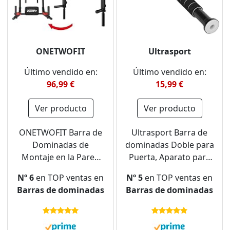
ONETWOFIT
Ultrasport
Último vendido en:
Último vendido en:
96,99 €
15,99 €
Ver producto
Ver producto
ONETWOFIT Barra de
Ultrasport Barra de
Dominadas de
dominadas Doble para
Montaje en la Pared
Puerta, Aparato para
Multifuncional/Barra
el Tren Superior,
Nº 6
en TOP ventas en
Nº 5
en TOP ventas en
de Dominadas
Ajustable para Anchos
Barras de dominadas
Barras de dominadas
Inversas, Estación de
de 63.5-103 cm, Acero
Paralelas para
Robusto, Carga
Entrenamiento de
máxima 100-150 kg,