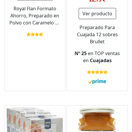
Royal Flan Formato
Ver producto
Ahorro, Preparado en
Polvo con Caramelo 24
Preparado Para
Raciones, Pack 3 x 186
Cuajada 12 sobres
g - 558 g
Brullet
Nº 25
en TOP ventas
en
Cuajadas