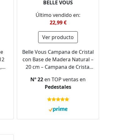
BELLE VOUS
Último vendido en:
22,99 €
Ver producto
de
Belle Vous Campana de Cristal
12
con Base de Madera Natural –
,
20 cm – Campana de Cristal
al
Decorativa Transparente con
n
Nº 22
en TOP ventas en
s,
Bandeja de Madera para
Pedestales
,
Luces, Decoraciones de Mesa,
o
antigüedades