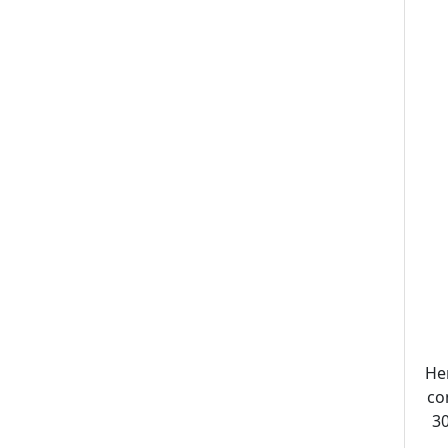
He
co
30
De