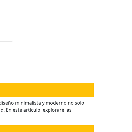
n
tro
s
diseño minimalista y moderno no solo
. En este artículo, exploraré las