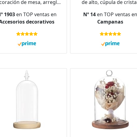
coración de mesa, arreglo
de alto, cúpula de cristal
e flores secas, regalo de
decoración de 17 cm d
º 1903
en TOP ventas en
Nº 14
en TOP ventas e
inero, boda, cumpleaños,
diámetro, campana de cris
Accesorios decorativos
Campanas
plástico, transparente,
transparente, decoraci
ámetro de 9,8 cm, 18,5 cm
para muñecas, velas,
de alto
coleccionables