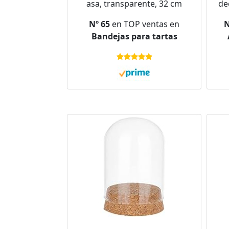
asa, transparente, 32 cm
de
d
Nº 65
en TOP ventas en
N
d
Bandejas para tartas
di