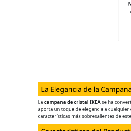
N
Luc
La Elegancia de la Campana
La
campana de cristal IKEA
se ha conver
aporta un toque de elegancia a cualquier e
características más sobresalientes de est