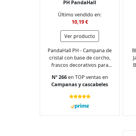
PH PandaHall
Último vendido en:
10,19 €
Ver producto
PandaHall PH - Campana de
B
cristal con base de corcho,
J
frascos decorativos para
B
almacenamiento de flores,
2
Nº 266
en TOP ventas en
decoración de fiestas de
Campanas y cascabeles
Navidad, 5,8 x 7,6 cm
C
par