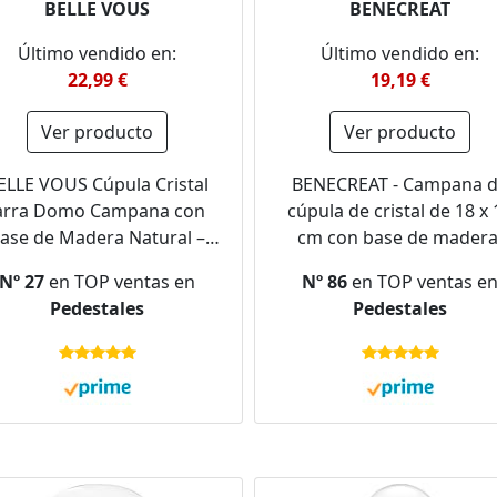
BELLE VOUS
BENECREAT
Último vendido en:
Último vendido en:
22,99 €
19,19 €
Ver producto
Ver producto
ELLE VOUS Cúpula Cristal
BENECREAT - Campana 
arra Domo Campana con
cúpula de cristal de 18 x 
ase de Madera Natural –
cm con base de madera
6,5 cm - Campana Cristal
campana rústica de crist
Nº 27
en TOP ventas en
Nº 86
en TOP ventas e
Decorativa Transparente
transparente para planta
Pedestales
Pedestales
entro de Mesa con Base
expositor para macetas
a Luces de Hada - Urna de
guirnaldas luminosas 
Cristal Antigüedades
decoración de mesa