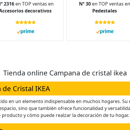
º 2316
en TOP ventas en
Nº 30
en TOP ventas e
Bandeja de Madera para
para Luces de Hada, Cen
Accesorios decorativos
Pedestales
es, Decoraciones de Mesa,
de Mesa y Antigüedade
antigüedades
Tienda online Campana de cristal ikea
 de Cristal IKEA
tido en un elemento indispensable en muchos hogares. Su 
spacio, sino que también ofrece funcionalidad y versatilidad
e producto y cómo puede realzar la decoración de tu hogar.