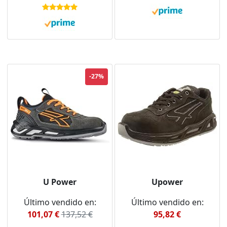
con puntera de
aluminio - Grey &
Green-41
-27%
U Power
Upower
Último vendido en:
Último vendido en:
101,07 €
137,52 €
95,82 €