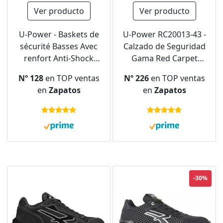
Ver producto
Ver producto
U-Power - Baskets de
U-Power RC20013-43 -
sécurité Basses Avec
Calzado de Seguridad
renfort Anti-Shock
Gama Red Carpet
Ryder - Usage général
Modelo Carbon S3 Ci
Nº 128
en TOP ventas
Nº 226
en TOP ventas
- ESD S1P SRC 45
SRC ESD Talla 43 EU,
en
Zapatos
en
Zapatos
Gris/Orange
Negro
-30%