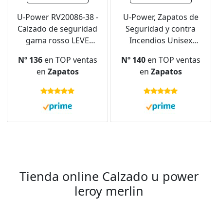
U-Power RV20086-38 -
U-Power, Zapatos de
Calzado de seguridad
Seguridad y contra
gama rosso LEVE
Incendios Unisex
modelo MICHELLE ESD
Adulto, RV20014-42-
Nº 136
en TOP ventas
Nº 140
en TOP ventas
S1P SRC, Gris, Talla
Calzado Gama Red
en
Zapatos
en
Zapatos
única
Leve Modelo Matt ESD
S3 Ci SRC Talla, 42 EU
Tienda online Calzado u power
leroy merlin