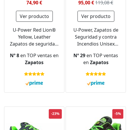
74,90 €
95,00 €
119,08 €
Ver producto
Ver producto
U-Power Red Lion®
U-Power, Zapatos de
Yellow, Leather
Seguridad y contra
Zapatos de seguridad,
Incendios Unisex
Zapatillas deportivas
Adulto, RV20036-43-
Nº 8
en TOP ventas en
Nº 29
en TOP ventas
ligeras antipinchazos
Calzado Gama Red
Zapatos
en
Zapatos
unisex, suela Bast,
Leve Modelo Frank
inserto Infinergy, con
ESD S1P SRC Talla, 43
puntera de aluminio -
EU
Yellow 38
-23%
-5%