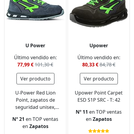
U Power
Upower
Último vendido en:
Último vendido en:
77,99 €
101,30 €
80,33 €
84,78 €
Ver producto
Ver producto
U-Power Red Lion
Upower Point Carpet
Point, zapatos de
ESD S1P SRC - T: 42
seguridad unisex,
Nº 11
en TOP ventas
ligeros, flexibles, de
Nº 21
en TOP ventas
en
Zapatos
cuero antipinchazos,
en
Zapatos
con inserto Infinergy,