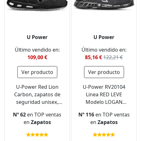
U Power
U Power
Último vendido en:
Último vendido en:
109,00 €
85,16 €
122,21 €
Ver producto
Ver producto
U-Power Red Lion
U-Power RV20104
Carbon, zapatos de
Linea RED LEVE
seguridad unisex,
Modelo LOGAN
ligeros, flexibles, de
Zapatos de Seguridad
Nº 62
en TOP ventas
Nº 116
en TOP ventas
cuero antipinchazos,
Bajos y Ligeros, S3 SRC
en
Zapatos
en
Zapatos
con inserto Infinergy,
CI ESD, Negro, 41
con puntera de
Tamaño
aluminio - Grey 44