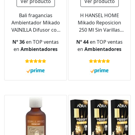
Ver producto
Ver producto
Bali fragancias
H HANSEL HOME
Ambientador Mikado
Mikado Reposicion
VAINILLA Difusor con
250 Ml Sin Varillas
varillas de ratán para
(Vainilla, 1 Pc)
Nº 36
en TOP ventas
Nº 44
en TOP ventas
tu salón, comedor o
en
Ambientadores
en
Ambientadores
cualquier estancia de
tu hogar, fragancias
seleccionadas,
Aromaterapia,
Perfumado (30 ml)