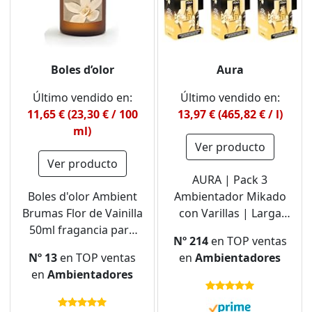
Boles d’olor
Aura
Último vendido en:
Último vendido en:
11,65 € (23,30 € / 100
13,97 € (465,82 € / l)
ml)
Ver producto
Ver producto
AURA | Pack 3
Boles d'olor Ambient
Ambientador Mikado
Brumas Flor de Vainilla
con Varillas | Larga
50ml fragancia para
Duración 4 Semanas |
Nº 214
en TOP ventas
difusores de aroma
0% Alcohol | 3x30ml
Nº 13
en TOP ventas
en
Ambientadores
(Vainilla)
en
Ambientadores