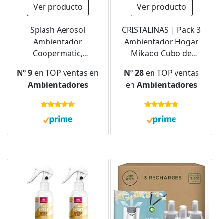
Ver producto
Ver producto
Splash Aerosol
CRISTALINAS | Pack 3
Ambientador
Ambientador Hogar
Coopermatic,
Mikado Cubo de
Recambio
Madera | Aroma
Nº 9
en TOP ventas en
Nº 28
en TOP ventas
Automático|
Vainilla | 100% Puro |
Ambientadores
en
Ambientadores
Fragancia Vainilla,
Larga Duración 4
Contenido, 250 ml
Semanas | 3x30ml |
(Paquete de 1)
0% Alcohol