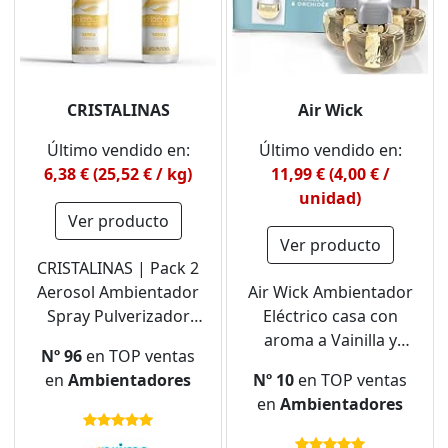
CRISTALINAS
Air Wick
Último vendido en:
Último vendido en:
6,38 € (25,52 € / kg)
11,99 € (4,00 € /
unidad)
Ver producto
Ver producto
CRISTALINAS | Pack 2
Aerosol Ambientador
Air Wick Ambientador
Spray Pulverizador
Eléctrico casa con
Absorbe Malos Olores
aroma a Vainilla y
Nº 96
en TOP ventas
| Para Casa, Cocina,
Orquídea, 3 recambios
en
Ambientadores
Nº 10
en TOP ventas
Baño, Coche | Apto
en
Ambientadores
para Textiles |
2x250ml | No