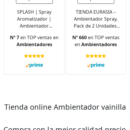
SPLASH | Spray
TIENDA EURASIA –
Aromatizador |
Ambientador Spray,
Ambientador
Pack de 2 Unidades,
Duradero, Refresca y
Capacidad de cada
Nº 7
en TOP ventas en
Nº 660
en TOP ventas
Elimina Olores |
Spray 120 ml, Vidrio,
Ambientadores
en
Ambientadores
Fragancia Fresca
Distintos Aromas,
Vainilla | Agitar Antes
Difusor con Fragancia
de Usar | 300 ml
Duradera (Vainilla)
Tienda online Ambientador vainilla
Compra con la mejor calidad precio